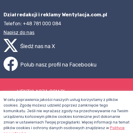
Dział redakcji i reklamy Wentylacja.com.pl
Telefon: +48 781 000 084
Napisz do nas
Śledź nas na X
Polub nasz profil na Facebooku
WENTYLACJA.COM.PL
W celu poprawienia jakości naszych usług korzystamy z plików
Mapa witryny
cookies. Zgodę możesz udzielić poprzez zamknięcie tego
komunikatu. Jeśli nie wyrażasz zgody na przechowywanie na Twoim
Regulamin
urządzeniu końcowym plików cookies konieczne jest dokonanie
zmian w ustawieniach Twojej przeglądarki. Więcej informacji na temat
Polityka Prywatności
plików cookies i ochrony danych osobowych znajdziesz w
Polityce
Pomoc