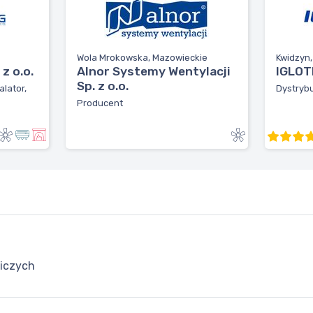
Wola Mrokowska, Mazowieckie
Kwidzyn
z o.o.
Alnor Systemy Wentylacji
IGLOTE
Sp. z o.o.
alator,
Dystrybu
Producent
niczych