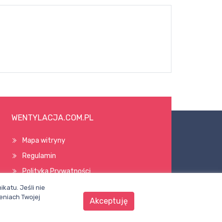
WENTYLACJA.COM.PL
Mapa witryny
Regulamin
Polityka Prywatności
Pomoc
katu. Jeśli nie
eniach Twojej
Akceptuję
Wszelkie prawa zastrzeżone © 1998–2026