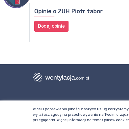
Opinie o
ZUH Piotr tabor
Dodaj opinie
Dział redakcji i reklamy Wentylacja.com.
W celu poprawienia jakości naszych usług korzystamy 
Telefon: +48 781 000 084
wyrażasz zgody na przechowywanie na Twoim urządze
Napisz do nas
przeglądarki. Więcej informacji na temat plików cook