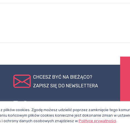
CHCESZ BYĆ NA BIEŻĄCO?
ZAPISZ SIĘ DO NEWSLETTERA
pl
Polub nasz
Śledź nas na
z plików cookies. Zgodę możesz udzielić poprzez zamknięcie tego komuni
profil na
X
niu końcowym plików cookies konieczne jest dokonanie zmian w ustawi
Facebooku
ies i ochrony danych osobowych znajdziesz w
Polityce prywatności
.