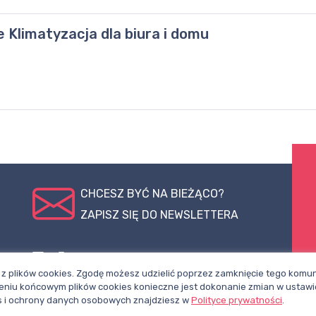
Klimatyzacja dla biura i domu
CHCESZ BYĆ NA BIEŻĄCO?
ZAPISZ SIĘ DO NEWSLETTERA
pl
Polub nasz
Śledź nas na
z plików cookies. Zgodę możesz udzielić poprzez zamknięcie tego komuni
profil na
X
niu końcowym plików cookies konieczne jest dokonanie zmian w ustawi
Facebooku
ies i ochrony danych osobowych znajdziesz w
Polityce prywatności
.