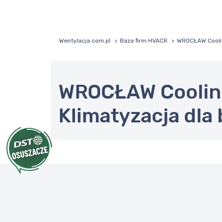
Wentylacja.com.pl
Baza firm HVACR
WROCŁAW Coolin
WROCŁAW Coolin
Klimatyzacja dla 