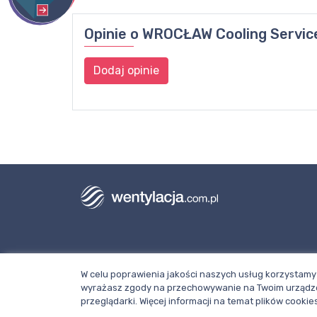
Opinie o
WROCŁAW Cooling Service 
Dodaj opinie
Dział redakcji i reklamy Wentylacja.com.
W celu poprawienia jakości naszych usług korzystamy 
Telefon: +48 781 000 084
wyrażasz zgody na przechowywanie na Twoim urządze
Napisz do nas
przeglądarki. Więcej informacji na temat plików cook