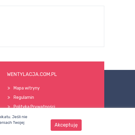
WENTYLACJA.COM.PL
Mapa witryny
Regulamin
Polityka Prywatności
Pomoc
katu. Jeśli nie
eniach Twojej
Akceptuję