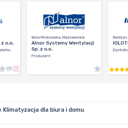
Wola Mrokowska, Mazowieckie
Kwidzyn
z o.o.
Alnor Systemy Wentylacji
IGLOTE
Sp. z o.o.
alator,
Dystrybu
Producent
Klimatyzacja dla biura i domu