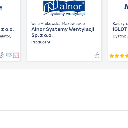
Wola Mrokowska, Mazowieckie
Kwidzyn
z o.o.
Alnor Systemy Wentylacji
IGLOTE
Sp. z o.o.
alator,
Dystrybu
Producent