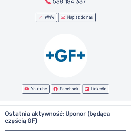
538 184 337
WWW
Napisz do nas
Youtube
Facebook
LinkedIn
Ostatnia aktywność:
Uponor (będąca
częścią GF)