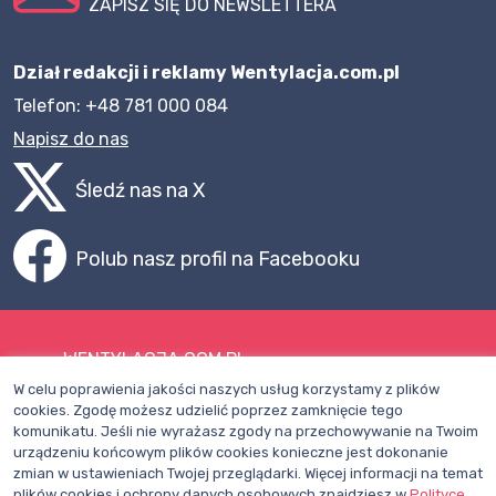
ZAPISZ SIĘ DO NEWSLETTERA
Dział redakcji i reklamy Wentylacja.com.pl
Telefon: +48 781 000 084
Napisz do nas
Śledź nas na X
Polub nasz profil na Facebooku
WENTYLACJA.COM.PL
W celu poprawienia jakości naszych usług korzystamy z plików
Mapa witryny
cookies. Zgodę możesz udzielić poprzez zamknięcie tego
komunikatu. Jeśli nie wyrażasz zgody na przechowywanie na Twoim
Regulamin
urządzeniu końcowym plików cookies konieczne jest dokonanie
zmian w ustawieniach Twojej przeglądarki. Więcej informacji na temat
Polityka Prywatności
plików cookies i ochrony danych osobowych znajdziesz w
Polityce