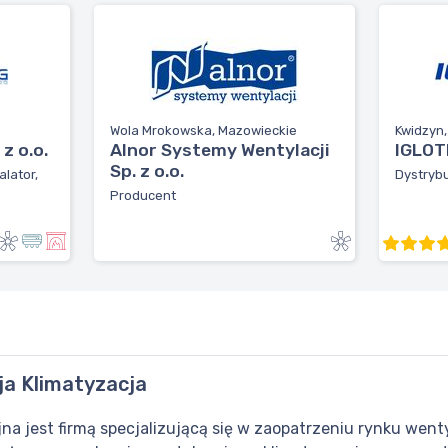
Wola Mrokowska, Mazowieckie
Kwidzyn
z o.o.
Alnor Systemy Wentylacji
IGLOTE
Sp. z o.o.
alator,
Dystrybu
Producent
ja Klimatyzacja
 jest firmą specjalizującą się w zaopatrzeniu rynku wentyla