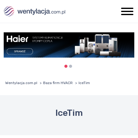
Wentylacja.com.pl
Baza firm HVACR
IceTim
IceTim