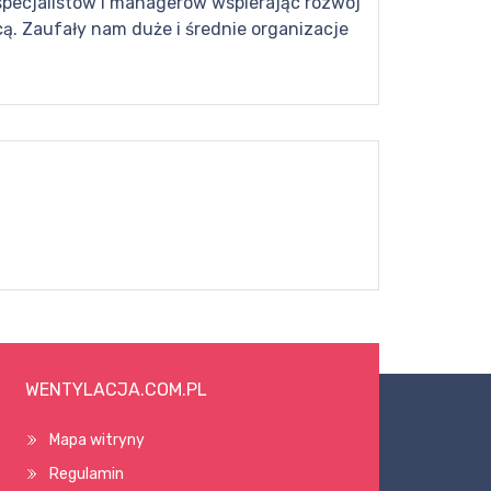
 specjalistów i managerów wspierając rozwój
cą. Zaufały nam duże i średnie organizacje
WENTYLACJA.COM.PL
Mapa witryny
Regulamin