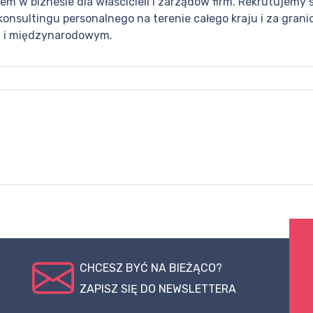
m w biznesie dla właścicieli i zarządów firm. Rekrutujemy
konsultingu personalnego na terenie całego kraju i za grani
im i międzynarodowym.
CHCESZ BYĆ NA BIEŻĄCO?
ZAPISZ SIĘ DO NEWSLETTERA