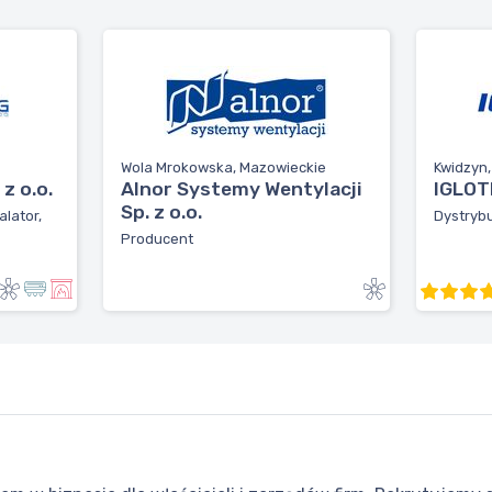
Wola Mrokowska, Mazowieckie
Kwidzyn
z o.o.
Alnor Systemy Wentylacji
IGLOTE
Sp. z o.o.
alator,
Dystrybu
Producent