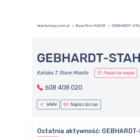
Wentylacja.com.pl
Baza firm HVACR
GEBHARDT-STAHL
GEBHARDT-STAHL 
Kaliska 7, Stare Miasto
Pokaż na mapie
608 408 020
WWW
Napisz do nas
Ostatnia aktywność:
GEBHARDT-S