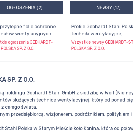
OGŁOSZENIA
NEWSY
(2)
(17)
rzylepne folie ochronne
Profile Gebhardt Stahl Polsk
anałów wentylacyjnych
techniki wentylacyjnej
tkie ogłoszenia
GEBHARDT-
Wszystkie newsy
GEBHARDT-S
POLSKA SP. Z O.O.
POLSKA SP. Z O.O.
 SP. Z O.O.
cią holdingu Gebhardt Stahl GmbH z siedzibą w Werl (Niemc
tów służących technice wentylacyjnej, który od ponad pięćd
z całego świata.
tnym przedsiębiorcą, wizjonerem, podróżnikiem, politykiem 
t Stahl Polska w Starym Mieście koło Konina, która od połow