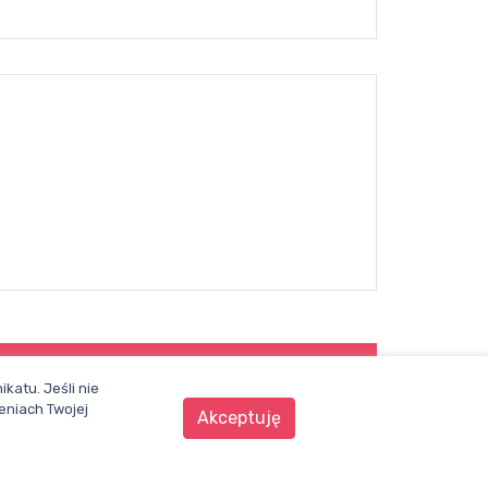
WENTYLACJA.COM.PL
katu. Jeśli nie
eniach Twojej
Akceptuję
Mapa witryny
Regulamin