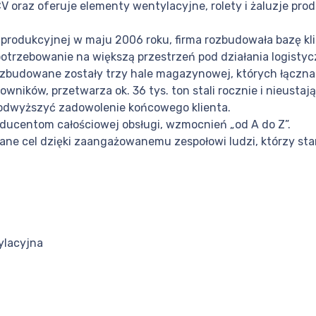
 oraz oferuje elementy wentylacyjne, rolety i żaluzje pr
rodukcyjnej w maju 2006 roku, firma rozbudowała bazę klie
potrzebowanie na większą przestrzeń pod działania logist
, rozbudowane zostały trzy hale magazynowej, których łącz
wników, przetwarza ok. 36 tys. ton stali rocznie i nieustaj
odwyższyć zadowolenie końcowego klienta.
ducentom całościowej obsługi, wzmocnień „od A do Z”.
e cel dzięki zaangażowanemu zespołowi ludzi, którzy stan
ylacyjna