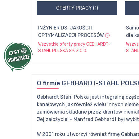
OFERTY PRACY
(1)
INŻYNIER DS. JAKOŚCI I
Samop
OPTYMALIZACJI PROCESÓW
dla k
Wszystkie oferty pracy
GEBHARDT-
Wszys
STAHL POLSKA SP. Z O.O.
STAHL 
O firmie
GEBHARDT-STAHL POLSKA
Gebhardt Stahl Polska jest integralną częś
kanałowych jak również wielu innych elemen
zamówienia składane przez klientów niemal 
Jej założyciel - Manfred Gebhardt był wybi
W 2001 roku utworzył również firmę Gebhard