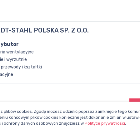
T-STAHL POLSKA SP. Z O.O.
rybutor
ria wentylacyjne
e i wyrzutnie
 przewody i kształtki
acyjne
z plików cookies. Zgodę możesz udzielić poprzez zamknięcie tego komuni
niu końcowym plików cookies konieczne jest dokonanie zmian w ustawi
CHCESZ BYĆ NA BIEŻĄCO?
ies i ochrony danych osobowych znajdziesz w
Polityce prywatności
.
ZAPISZ SIĘ DO NEWSLETTERA