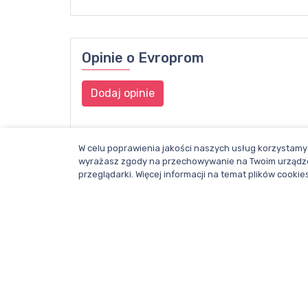
Opinie o
Evroprom
Dodaj opinie
W celu poprawienia jakości naszych usług korzystamy 
wyrażasz zgody na przechowywanie na Twoim urządze
przeglądarki. Więcej informacji na temat plików cook
Dział redakcji i reklamy Wentylacja.com.
Telefon: +48 781 000 084