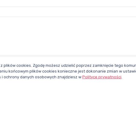
z plików cookies. Zgodę możesz udzielić poprzez zamknięcie tego komuni
niu końcowym plików cookies konieczne jest dokonanie zmian w ustawi
ies i ochrony danych osobowych znajdziesz w
Polityce prywatności
.
CHCESZ BYĆ NA BIEŻĄCO?
ZAPISZ SIĘ DO NEWSLETTERA
pl
Polub nasz
Śledź nas na
profil na
X
Facebooku