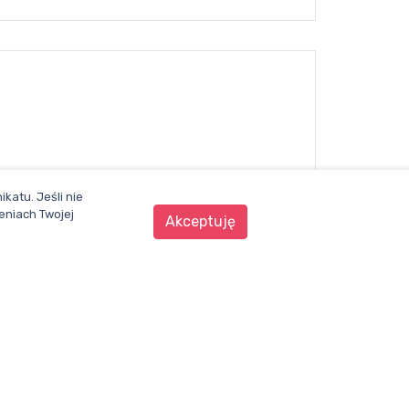
katu. Jeśli nie
eniach Twojej
Akceptuję
WENTYLACJA.COM.PL
Mapa witryny
Regulamin
Polityka Prywatności
Pomoc