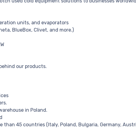
notch used cold equipment solutions to businesses worldwid
geration units, and evaporators
neta, BlueBox, Clivet, and more.)
kW
 behind our products.
ices
ers.
warehouse in Poland.
ld
 than 45 countries (Italy, Poland, Bulgaria, Germany, Austria