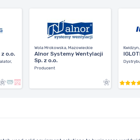
Wola Mrokowska, Mazowieckie
Kwidzyn
z o.o.
Alnor Systemy Wentylacji
IGLOTE
Sp. z o.o.
alator,
Dystrybu
Producent