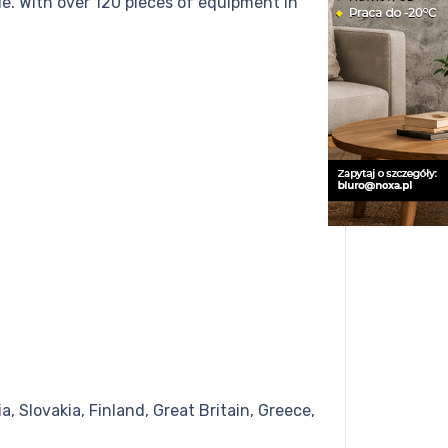
e. With over 120 pieces of equipment in
, Slovakia, Finland, Great Britain, Greece,