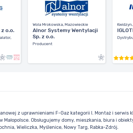
Wola Mrokowska, Mazowieckie
Kwidzyn
z o.o.
Alnor Systemy Wentylacji
IGLOTE
Sp. z o.o.
alator,
Dystrybu
Producent
owej z uprawnieniami F-Gaz kategorii I. Montaż i serwis klim
 w Małopolsce. Obsługujemy domy, mieszkania, biura i obie
ochnia, Wieliczka, Myślenice, Nowy Targ, Rabka-Zdrój.