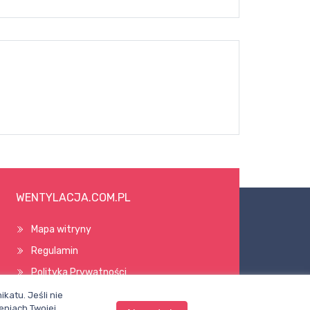
WENTYLACJA.COM.PL
Mapa witryny
Regulamin
Polityka Prywatności
Pomoc
katu. Jeśli nie
eniach Twojej