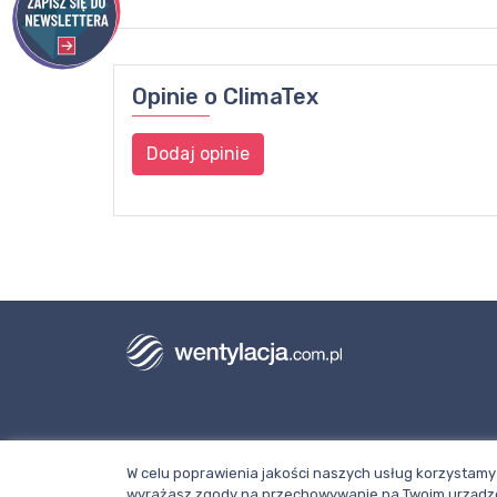
Opinie o
ClimaTex
Dodaj opinie
Dział redakcji i reklamy Wentylacja.com.
W celu poprawienia jakości naszych usług korzystamy 
Telefon: +48 781 000 084
wyrażasz zgody na przechowywanie na Twoim urządze