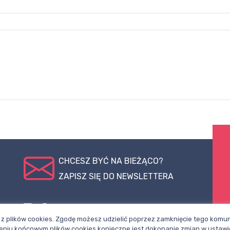
CHCESZ BYĆ NA BIEŻĄCO?
ZAPISZ SIĘ DO NEWSLETTERA
pl
Polub nasz
Śledź nas na
z plików cookies. Zgodę możesz udzielić poprzez zamknięcie tego komuni
profil na
X
niu końcowym plików cookies konieczne jest dokonanie zmian w ustawi