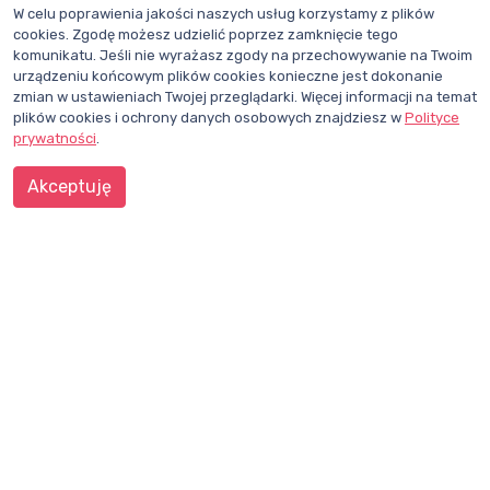
W celu poprawienia jakości naszych usług korzystamy z plików
cookies. Zgodę możesz udzielić poprzez zamknięcie tego
komunikatu. Jeśli nie wyrażasz zgody na przechowywanie na Twoim
urządzeniu końcowym plików cookies konieczne jest dokonanie
zmian w ustawieniach Twojej przeglądarki. Więcej informacji na temat
plików cookies i ochrony danych osobowych znajdziesz w
Polityce
prywatności
.
CHCESZ BYĆ NA BIEŻĄCO?
Akceptuję
ZAPISZ SIĘ DO NEWSLETTERA
Dział redakcji i reklamy Wentylacja.com.pl
Telefon: +48 781 000 084
Napisz do nas
Śledź nas na X
Polub nasz profil na Facebooku