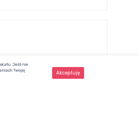
katu. Jeśli nie
eniach Twojej
Akceptuję
WENTYLACJA.COM.PL
Mapa witryny
Regulamin
Polityka Prywatności
Pomoc