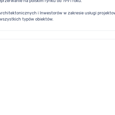
eprzerwanie na polskim rynku od 1991 roku.
rchitektonicznych i Inwestorów w zakresie usługi projekt
 wszystkich typów obiektów.