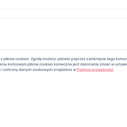
z plików cookies. Zgodę możesz udzielić poprzez zamknięcie tego komuni
niu końcowym plików cookies konieczne jest dokonanie zmian w ustawi
ies i ochrony danych osobowych znajdziesz w
Polityce prywatności
.
CHCESZ BYĆ NA BIEŻĄCO?
ZAPISZ SIĘ DO NEWSLETTERA
pl
Polub nasz
Śledź nas na
profil na
X