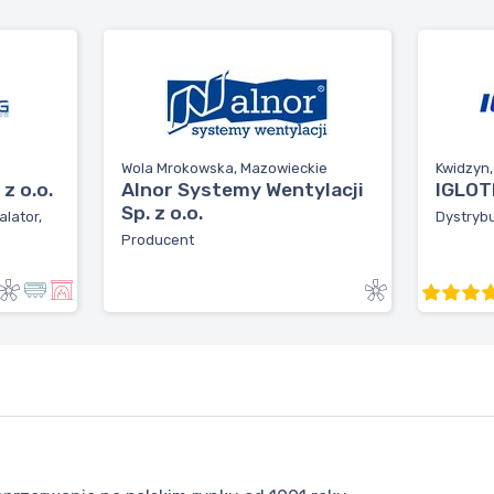
Wola Mrokowska, Mazowieckie
Kwidzyn
z o.o.
Alnor Systemy Wentylacji
IGLOTE
Sp. z o.o.
alator,
Dystrybu
Producent