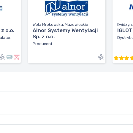
Wola Mrokowska, Mazowieckie
Kwidzyn
z o.o.
Alnor Systemy Wentylacji
IGLOTE
Sp. z o.o.
alator,
Dystrybu
Producent